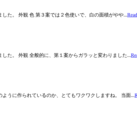
た。 外観 色 第３案では２色使いで、白の面積がやや...
Read
た。 外観 全般的に、第１案からガラッと変わりました...
Re
うに作られているのか、とてもワクワクしますね。 当面...
R