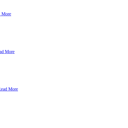
 More
ad More
ead More