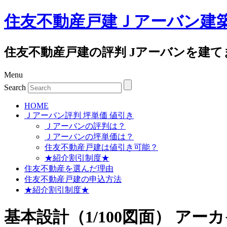
住友不動産戸建Ｊアーバン建
住友不動産戸建の評判 Jアーバンを建て
Menu
Search
HOME
Ｊアーバン評判 坪単価 値引き
Ｊアーバンの評判は？
Ｊアーバンの坪単価は？
住友不動産戸建は値引き可能？
★紹介割引制度★
住友不動産を選んだ理由
住友不動産戸建の申込方法
★紹介割引制度★
基本設計（1/100図面） ア