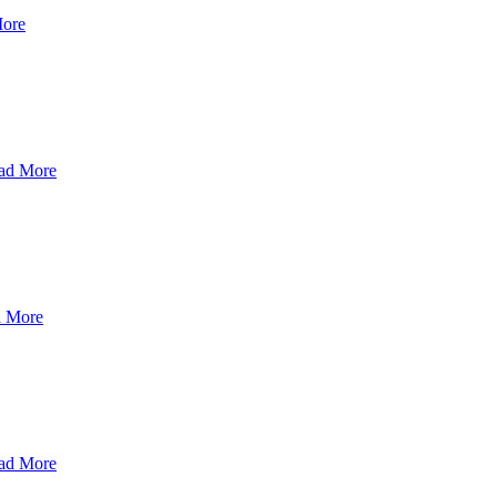
ore
ad More
 More
ad More