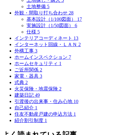
土地探し・購入
5
土地整備
5
外観・間取り打ち合わせ
28
基本設計（1/100図面）
17
実施設計（1/50図面）
6
仕様
5
インテリアコーディネート
13
インターネット回線・ＬＡＮ
2
外構工事
3
ホームインスペクション
7
ホームセキュリティ
1
ご近所関係
2
家電・器具
3
式典
2
火災保険・地震保険
2
建築日記
49
引渡後の出来事・住み心地
10
自己紹介
1
住友不動産戸建の申込方法
1
紹介割引制度
1
よく読まれている記事