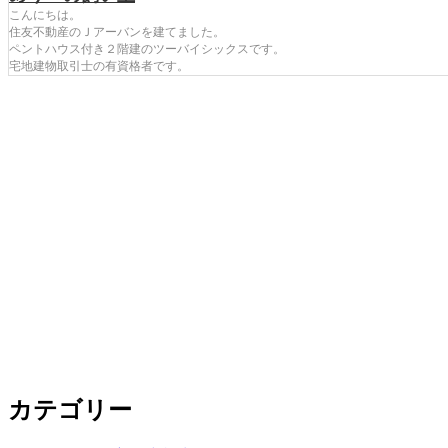
こんにちは。
住友不動産のＪアーバンを建てました。
ペントハウス付き２階建のツーバイシックスです。
宅地建物取引士の有資格者です。
カテゴリー