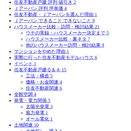
住友不動産戸建 評判 値引き
2
Ｊアーバン 評判 坪単価
4
住友不動産・Ｊアーバンを選んだ理由
1
Ｊアーバン できること できないこと
9
ハウスメーカー比較・訪問・検討結果
21
ウチの実録・ハウスメーカー決定まで
5
ハウスメーカー比較・裏ネタ
7
他のハウスメーカー訪問・検討結果
9
マンションをやめた理由
1
実際に行った住友不動産モデルハウス
6
イベント
1
住友不動産戸建Ｑ＆Ａ
15
工法・構造
5
価格・お金関連
4
住友不動産関連
6
全館空調
4
発電・電力関係
5
太陽光発電
3
風力発電
1
オール電化
1
土地関連
10