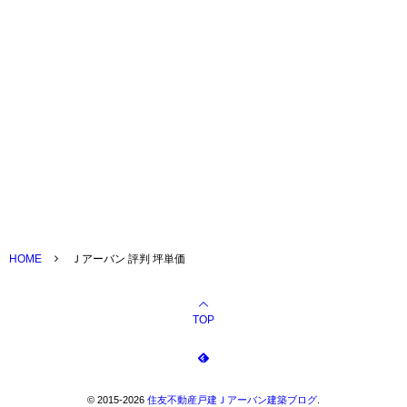
住友不動産戸建の紹介割引制度
おすすめ！
Ｊアーバン評判 口コミは？
HOME
Ｊアーバン 評判 坪単価
TOP
©
2015-2026
住友不動産戸建Ｊアーバン建築ブログ
.