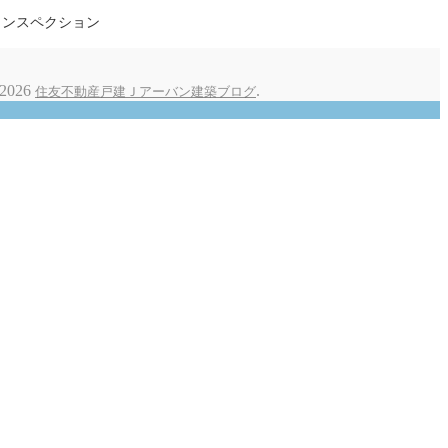
インスペクション
-2026
.
住友不動産戸建Ｊアーバン建築ブログ