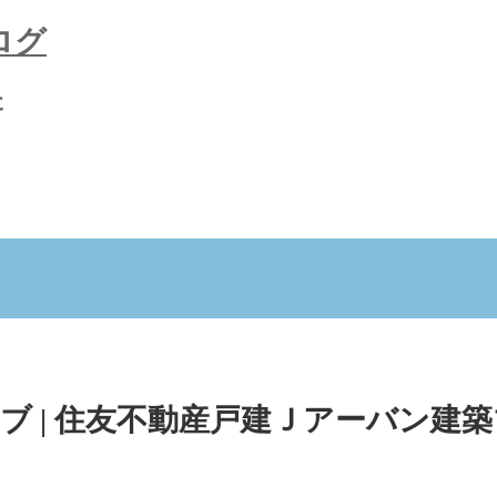
ログ
た
ブ | 住友不動産戸建Ｊアーバン建