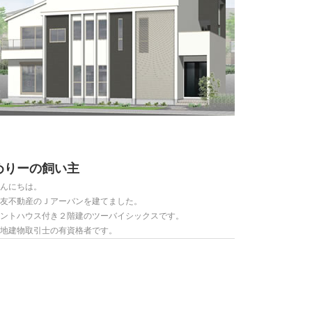
めりーの飼い主
んにちは。
友不動産のＪアーバンを建てました。
ントハウス付き２階建のツーバイシックスです。
地建物取引士の有資格者です。