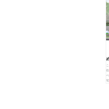
内部造作工事2／着工138日目
こ
6990 views
住
ペ
宅
Read More