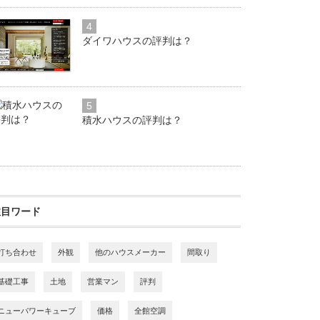
4
ダイワハウスの評判は？
5
積水ハウスの評判は？
注目ワード
打ち合わせ
外観
他のハウスメーカー
間取り
基礎工事
土地
営業マン
評判
ニューパワーキューブ
価格
全館空調