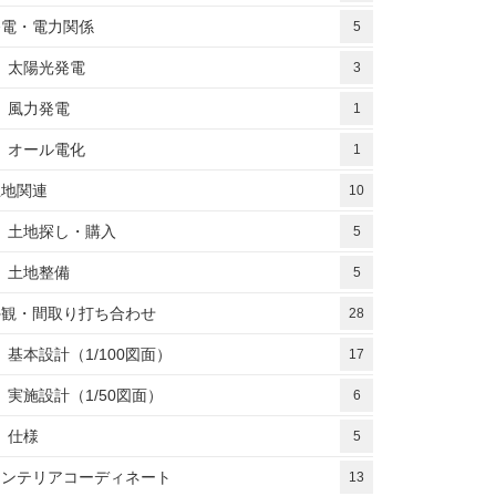
発電・電力関係
5
太陽光発電
3
風力発電
1
オール電化
1
土地関連
10
土地探し・購入
5
土地整備
5
外観・間取り打ち合わせ
28
基本設計（1/100図面）
17
実施設計（1/50図面）
6
仕様
5
インテリアコーディネート
13