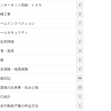
インターネット回線・ＬＡＮ
2
外構工事
3
ホームインスペクション
7
ホームセキュリティ
1
ご近所関係
2
家電・器具
3
式典
2
火災保険・地震保険
2
建築日記
49
引渡後の出来事・住み心地
10
自己紹介
1
住友不動産戸建の申込方法
1