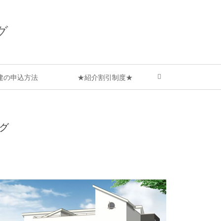
グ
建の申込方法
★紹介割引制度★
グ