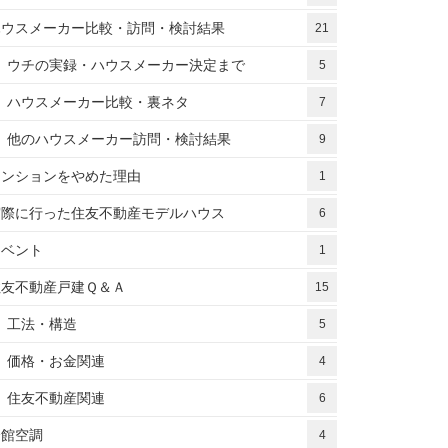
ハウスメーカー比較・訪問・検討結果
21
ウチの実録・ハウスメーカー決定まで
5
ハウスメーカー比較・裏ネタ
7
他のハウスメーカー訪問・検討結果
9
マンションをやめた理由
1
実際に行った住友不動産モデルハウス
6
イベント
1
住友不動産戸建Ｑ＆Ａ
15
工法・構造
5
価格・お金関連
4
住友不動産関連
6
全館空調
4