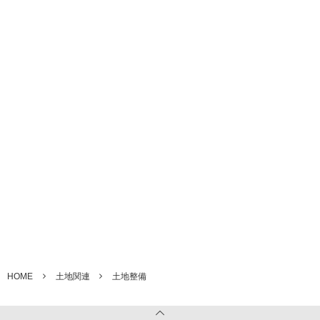
土地整備計画と問題点
スウェーデン式サウンディング試験
HOME
土地関連
土地整備