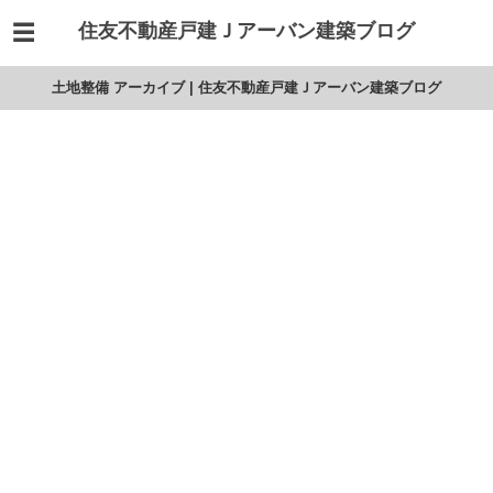
住友不動産戸建Ｊアーバン建築ブログ
土地整備 アーカイブ | 住友不動産戸建Ｊアーバン建築ブログ
電柱の土地使用料
土地整備業者とのトラブル
市有地の木が越境